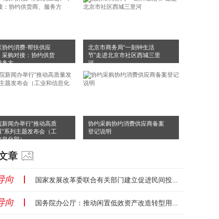
《协约消费·帮扶供应
北京市商务局“一刻钟生活
，采购对接：协约供货
节”走进北京市社区西城三里
服务方
河
院新闻办举行“推动高质
协约采购协约消费供应商备案
展”系列主题发布会（工
登记说明
信息化部）
文章
导向
丨
国家发展改革委联合有关部门建立促进民间投资资金和要素保障工作机制...
导向
丨
国务院办公厅：推动闲置低效资产改造转型用于康体旅，盘活存量资产！...