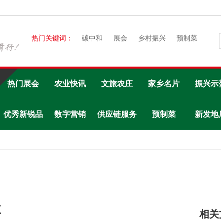
热门关键词：
碳中和
展会
乡村振兴
预制菜
热门展会
农业快讯
文旅农庄
家乡名片
振兴示
优秀新锐品
数字营销
供应链服务
预制菜
新发地
牌
业
相关