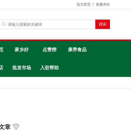
设为首页
丨
收藏本站
范
家乡好
点赞榜
康养食品
店
批发市场
入驻帮助
文章