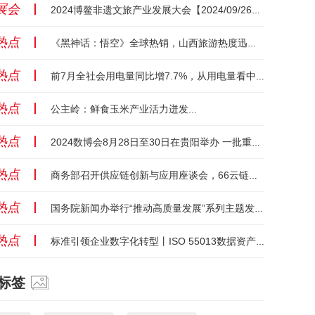
展会
丨
2024博鳌非遗文旅产业发展大会【2024/09/26】【海南】...
热点
丨
《黑神话：悟空》全球热销，山西旅游热度迅速攀升...
热点
丨
前7月全社会用电量同比增7.7%，从用电量看中国经济向“新”力...
热点
丨
公主岭：鲜食玉米产业活力迸发...
热点
丨
2024数博会8月28日至30日在贵阳举办 一批重要政策将集中发布...
热点
丨
商务部召开供应链创新与应用座谈会，66云链受邀发言...
热点
丨
国务院新闻办举行“推动高质量发展”系列主题发布会（工业和信息化部）...
热点
丨
标准引领企业数字化转型丨ISO 55013数据资产管理国际标准发布...
标签