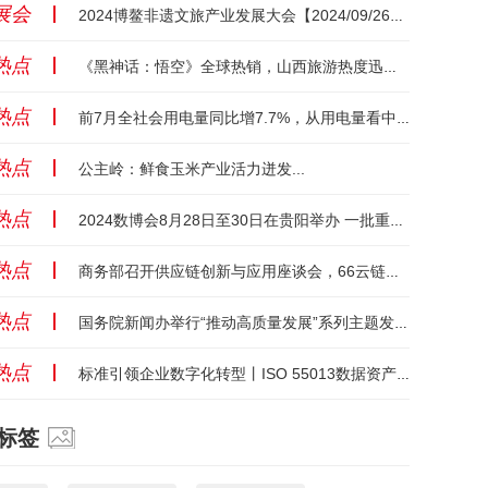
展会
丨
2024博鳌非遗文旅产业发展大会【2024/09/26】【海南】...
热点
丨
《黑神话：悟空》全球热销，山西旅游热度迅速攀升...
热点
丨
前7月全社会用电量同比增7.7%，从用电量看中国经济向“新”力...
热点
丨
公主岭：鲜食玉米产业活力迸发...
热点
丨
2024数博会8月28日至30日在贵阳举办 一批重要政策将集中发布...
热点
丨
商务部召开供应链创新与应用座谈会，66云链受邀发言...
热点
丨
国务院新闻办举行“推动高质量发展”系列主题发布会（工业和信息化部）...
热点
丨
标准引领企业数字化转型丨ISO 55013数据资产管理国际标准发布...
标签