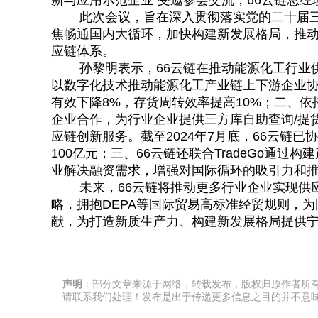
新与应用示范企业”受邀参会交流，66云链总
此次会议，旨在深入贯彻落实党的二十届三
焦畅通国内大循环，加快构建新发展格局，推
应链体系。
孙黎明表示，66云链在推动能源化工行业供
以数字化技术推动能源化工产业链上下游企业
有效下降8%，存货周转效率提高10%；二、依
企业合作，为行业企业提供三方库自助查询/提货
应链创新服务。截至2024年7月底，66云链
100亿元；三、66云链还联合TradeGo通
业解决融资需求，增强对国际循环的吸引力和
未来，66云链将推动更多行业企业实现供应
略，拥抱DEPA等国际贸易高标准经贸规则，
献，为打造新质生产力、构建新发展格局提供
声明
：部分文章来源于网络，转载发布，版权归原作者所
请联系我们处理！发布是出于传递更多信息之目的并不意