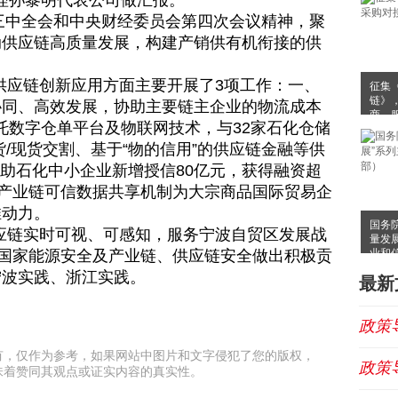
经理孙黎明代表公司做汇报。
中全会和中央财经委员会第四次会议精神，聚
动供应链高质量发展，构建产销供有机衔接的供
应链创新应用方面主要开展了3项工作：一、
征集
链》
协同、高效发展，协助主要链主企业的物流成本
商、
托数字仓单平台及物联网技术，与32家石化仓储
/现货交割、基于“物的信用”的供应链金融等供
已协助石化中小企业新增授信80亿元，获得融资超
过构建产业链可信数据共享机制为大宗商品国际贸易企
推动力。
国务
链实时可视、可感知，服务宁波自贸区发展战
量发
业和
为国家能源安全及产业链、供应链安全做出积极贡
宁波实践、浙江实践。
最新
政策
有，仅作为参考，如果网站中图片和文字侵犯了您的版权，
政策
味着赞同其观点或证实内容的真实性。