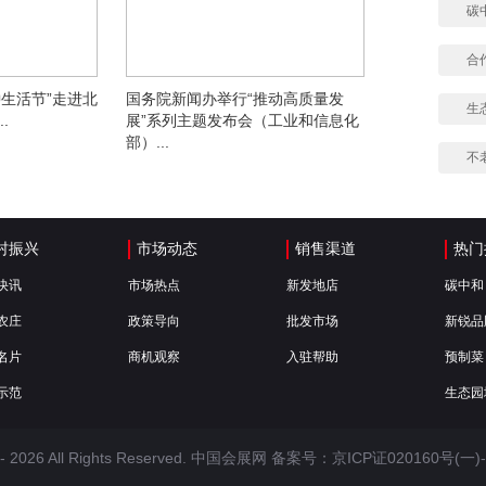
碳
合
生活节”走进北
国务院新闻办举行“推动高质量发
生
.
展”系列主题发布会（工业和信息化
部）...
不
村振兴
市场动态
销售渠道
热门
快讯
市场热点
新发地店
碳中和
农庄
政策导向
批发市场
新锐品
名片
商机观察
入驻帮助
预制菜
示范
生态园
 -
2026 All Rights Reserved. 中国会展网 备案号：
京ICP证020160号(一)-