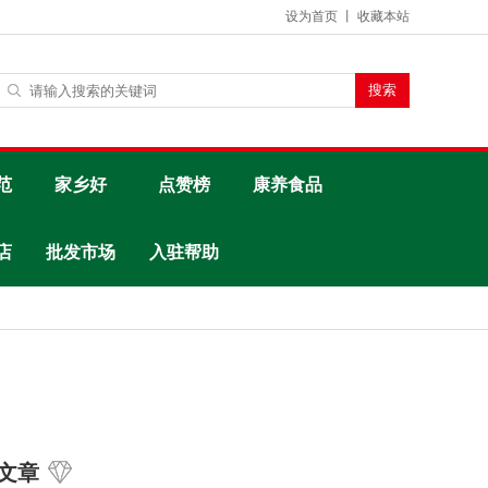
设为首页
丨
收藏本站
范
家乡好
点赞榜
康养食品
店
批发市场
入驻帮助
文章