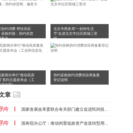
《协约消费·帮扶供应
北京市商务局“一刻钟生活
，采购对接：协约供货
节”走进北京市社区西城三里
服务方
河
院新闻办举行“推动高质
协约采购协约消费供应商备案
展”系列主题发布会（工
登记说明
信息化部）
文章
导向
丨
国家发展改革委联合有关部门建立促进民间投资资金和要素保障工作机制...
导向
丨
国务院办公厅：推动闲置低效资产改造转型用于康体旅，盘活存量资产！...