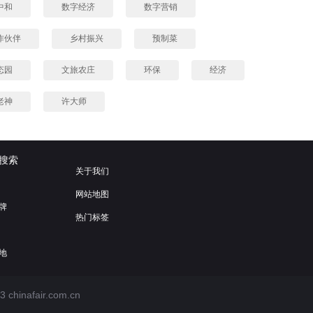
中和
数字经济
数字营销
作伙伴
乡村振兴
预制菜
态园
文旅农庄
环保
经济
老神
许大师
搜索
关于我们
网站地图
牌
热门标签
地
3
chinafair.com.cn