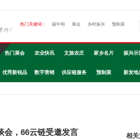
热门关键词：
碳中和
展会
乡村振兴
预制菜
热门展会
农业快讯
文旅农庄
家乡名片
振兴示
优秀新锐品
数字营销
供应链服务
预制菜
新发地
牌
会，66云链受邀发言
相关