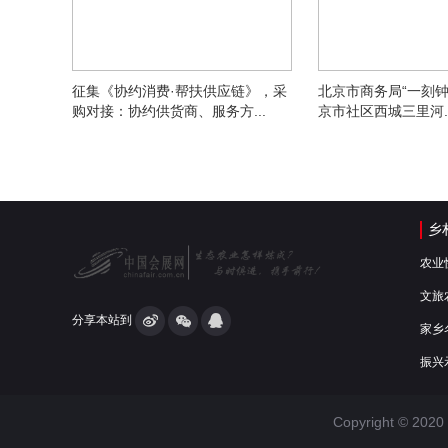
征集《协约消费·帮扶供应链》，采
北京市商务局“一刻钟
购对接：协约供货商、服务方...
京市社区西城三里河..
乡
农业
文旅
分享本站到
家乡
振兴
Copyright © 2020