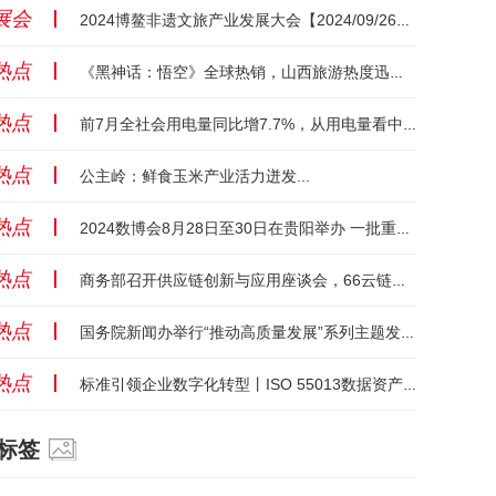
展会
丨
2024博鳌非遗文旅产业发展大会【2024/09/26】【海南】...
热点
丨
《黑神话：悟空》全球热销，山西旅游热度迅速攀升...
热点
丨
前7月全社会用电量同比增7.7%，从用电量看中国经济向“新”力...
热点
丨
公主岭：鲜食玉米产业活力迸发...
热点
丨
2024数博会8月28日至30日在贵阳举办 一批重要政策将集中发布...
热点
丨
商务部召开供应链创新与应用座谈会，66云链受邀发言...
热点
丨
国务院新闻办举行“推动高质量发展”系列主题发布会（工业和信息化部）...
热点
丨
标准引领企业数字化转型丨ISO 55013数据资产管理国际标准发布...
标签