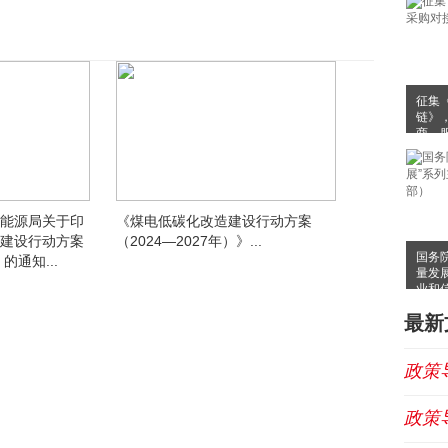
征集
链》
商、
家能源局关于印
《煤电低碳化改造建设行动方案
造建设行动方案
（2024—2027年）》...
国务
的通知...
量发
业和
最新
政策
政策