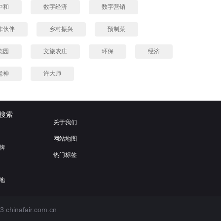
中和
数字经济
数字营销
作伙伴
乡村振兴
预制菜
态园
文旅农庄
环保
经济
老神
许大师
搜索
关于我们
网站地图
牌
热门标签
地
3
chinafair.com.cn