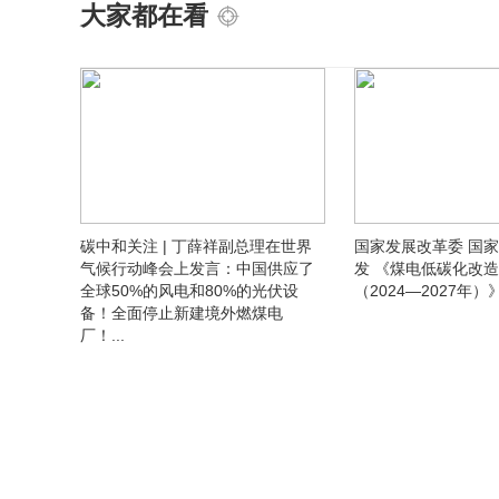
大家都在看
知
碳中和关注 | 丁薛祥副总理在世界
国家发展改革委 国
气候行动峰会上发言：中国供应了
发 《煤电低碳化改
全球50%的风电和80%的光伏设
（2024—2027年）》
备！全面停止新建境外燃煤电
厂！...