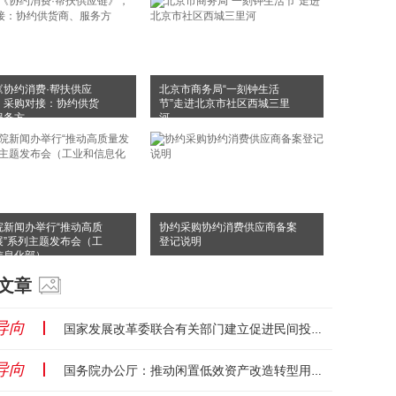
《协约消费·帮扶供应
北京市商务局“一刻钟生活
，采购对接：协约供货
节”走进北京市社区西城三里
服务方
河
院新闻办举行“推动高质
协约采购协约消费供应商备案
展”系列主题发布会（工
登记说明
信息化部）
文章
导向
丨
国家发展改革委联合有关部门建立促进民间投资资金和要素保障工作机制...
导向
丨
国务院办公厅：推动闲置低效资产改造转型用于康体旅，盘活存量资产！...