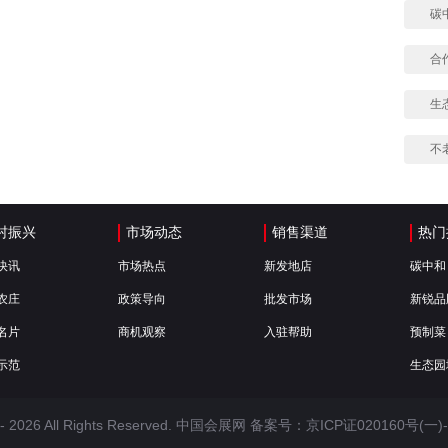
碳
合
生
不
村振兴
市场动态
销售渠道
热门
快讯
市场热点
新发地店
碳中和
农庄
政策导向
批发市场
新锐品
名片
商机观察
入驻帮助
预制菜
示范
生态园
 -
2026 All Rights Reserved. 中国会展网 备案号：
京ICP证020160号(一)-