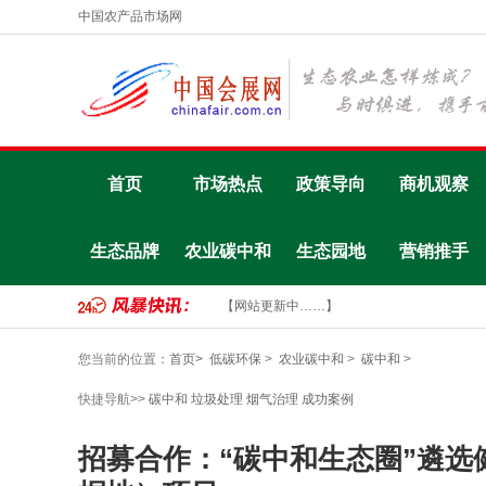
中国农产品市场网
首页
市场热点
政策导向
商机观察
生态品牌
农业碳中和
生态园地
营销推手
【网站更新中……】
您当前的位置：
首页>
低碳环保
>
农业碳中和
>
碳中和
>
快捷导航>>
碳中和
垃圾处理
烟气治理
成功案例
招募合作：“碳中和生态圈”遴选